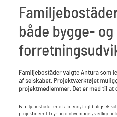
Familjebostäder
både bygge- og
forretningsudvi
Familjebostäder valgte Antura som lev
af selskabet. Projektværktøjet muligg
projektmedlemmer. Det er med til at 
Familjebostäder er et almennyttigt boligselskab.
projektidéer til ny- og ombygninger, vedligehol