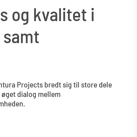
 og kvalitet i
r samt
ura Projects bredt sig til store dele
g øget dialog mellem
omheden.