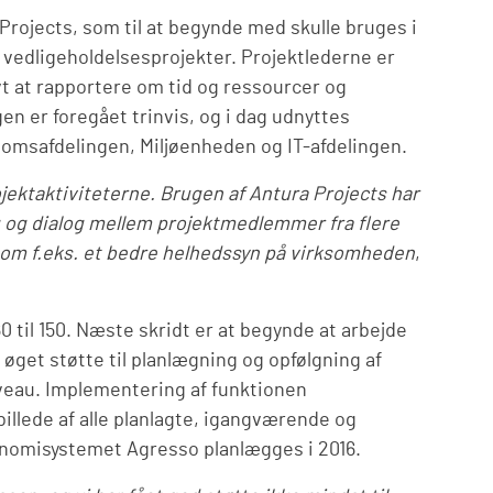
rojects, som til at begynde med skulle bruges i
edligeholdelsesprojekter. Projektlederne er
tivt at rapportere om tid og ressourcer og
en er foregået trinvis, og i dag udnyttes
domsafdelingen, Miljøenheden og IT-afdelingen.
rojektaktiviteterne. Brugen af Antura Projects har
g og dialog mellem projektmedlemmer fra flere
r som f.eks. et bedre helhedssyn på virksomheden
,
60 til 150. Næste skridt er at begynde at arbejde
øget støtte til planlægning og opfølgning af
iveau. Implementering af funktionen
illede af alle planlagte, igangværende og
onomisystemet Agresso planlægges i 2016.