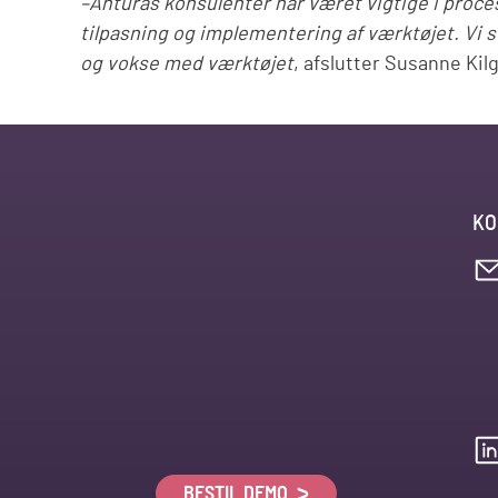
–Anturas konsulenter har været vigtige i process
tilpasning og implementering af værktøjet. Vi s
og vokse med værktøjet
, afslutter Susanne Kil
KO
BESTIL DEMO