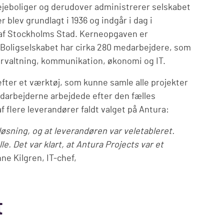
lejeboliger og derudover administrerer selskabet
 blev grundlagt i 1936 og indgår i dag i
af Stockholms Stad. Kerneopgaven er
r. Boligselskabet har cirka 280 medarbejdere, som
forvaltning, kommunikation, økonomi og IT.
efter et værktøj, som kunne samle alle projekter
edarbejderne arbejdede efter den fælles
 flere leverandører faldt valget på Antura:
løsning, og at leverandøren var veletableret.
e. Det var klart, at Antura Projects var et
ne Kilgren, IT-chef,
t