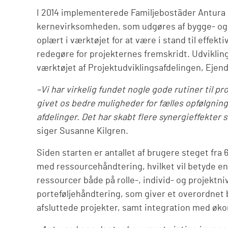
I 2014 implementerede Familjebostäder Antura P
kernevirksomheden, som udgøres af bygge- og v
oplært i værktøjet for at være i stand til effek
redegøre for projekternes fremskridt. Udvikling
værktøjet af Projektudviklingsafdelingen, Ejen
–Vi har virkelig fundet nogle gode rutiner til p
givet os bedre muligheder for fælles opfølgnin
afdelinger. Det har skabt flere synergieffekte
siger Susanne Kilgren.
Siden starten er antallet af brugere steget fra 
med ressourcehåndtering, hvilket vil betyde en 
ressourcer både på rolle-, individ- og projektn
porteføljehåndtering, som giver et overordnet b
afsluttede projekter, samt integration med øk