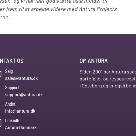
en, og vi har fået god støtte ikke mindst til
er frem til at arbejde videre med Antura Projects
gren.
NTAKT OS
OM ANTURA
Salg
Siden 2001 har Antura succ
sales@antura.dk
portefølje- og ressources
i Göteborg og er også bel
Support
support@antura.dk
Andet
info@antura.dk
LinkedIn
Antura Danmark