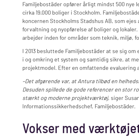
Familjebostäder opfører årligt mindst 500 nye 
cirka 19.000 boliger i Stockholm. Familjebostäder
koncernen Stockholms Stadshus AB, som ejes 
forvaltning og nyopførelse af boliger og lokale
arbejder inden for områder som teknik, miljø, 
I 2013 besluttede Familjebostäder at se sig om 
i og omkring et system og samtidig sikre, at m
projektmodel. Efter en omfattende evaluering af
–Det afgørende var, at Antura tilbød en helheds
Desuden spillede de gode referencer en stor roll
stærkt og moderne projektværktøj
, siger Susan
Informationssikkerhedschef, Familjebostäder.
Vokser med værktøje