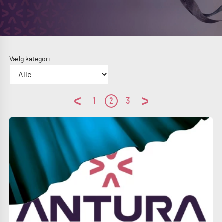
Vælg kategori
1
2
3