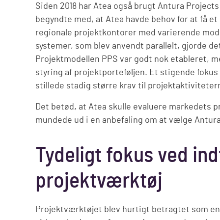
Siden 2018 har Atea også brugt Antura Projects t
begyndte med, at Atea havde behov for at få et 
regionale projektkontorer med varierende mode
systemer, som blev anvendt parallelt, gjorde det
Projektmodellen PPS var godt nok etableret, m
styring af projektporteføljen. Et stigende fokus
stillede stadig større krav til projektaktiviteter
Det betød, at Atea skulle evaluere markedets 
mundede ud i en anbefaling om at vælge Antura
Tydeligt fokus ved ind
projektværktøj
Projektværktøjet blev hurtigt betragtet som en s