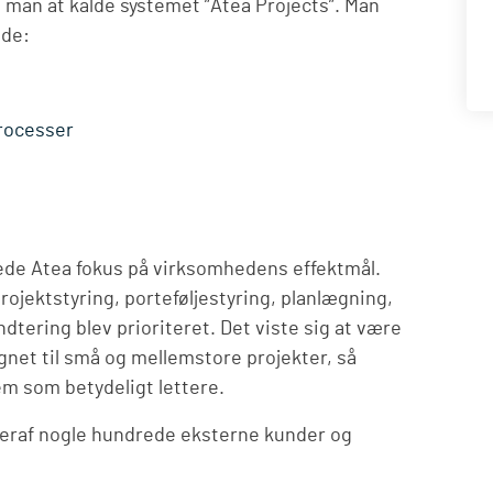
 man at kalde systemet ”Atea Projects”. Man
åde:
processer
ede Atea fokus på virksomhedens effektmål.
rojektstyring, porteføljestyring, planlægning,
tering blev prioriteret. Det viste sig at være
gnet til små og mellemstore projekter, så
m som betydeligt lettere.
 heraf nogle hundrede eksterne kunder og