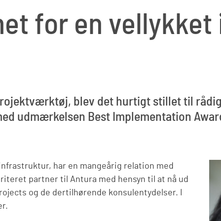
et for en vellykket 
jektværktøj, blev det hurtigt stillet til råd
 med udmærkelsen Best Implementation Awar
infrastruktur, har en mangeårig relation med
riteret partner til Antura med hensyn til at nå ud
Projects og de dertilhørende konsulentydelser. I
r.