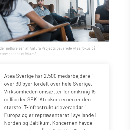
der indførelsen af Antura Projects bevarede Atea fokus på
rksomhedens effektmål.
Atea Sverige har 2.500 medarbejdere i
over 30 byer fordelt over hele Sverige.
Virksomheden omsætter for omkring 15
milliarder SEK. Ateakoncernen er den
største IT-infrastrukturleverandør i
Europa og er repræsenteret i syv lande i
Norden og Baltikum. Koncernen havde