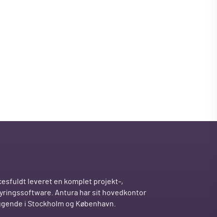
esfuldt leveret en komplet projekt-,
tyringssoftware. Antura har sit hovedkontor
iggende i Stockholm og København.