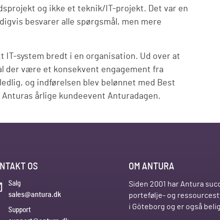
projekt og ikke et teknik/IT-projekt. Det var en
endigvis besvarer alle spørgsmål, men mere
tt IT-system bredt i en organisation. Ud over at
l der være et konsekvent engagement fra
lledlig, og indførelsen blev belønnet med Best
d Anturas årlige kundeevent Anturadagen.
NTAKT OS
OM ANTURA
Salg
Siden 2001 har Antura succ
sales@antura.dk
portefølje- og ressources
i Göteborg og er også bel
Support