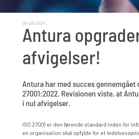
09-26-2024
Antura opgradere
afvigelser!
Antura har med succes gennemgået den
27001:2022. Revisionen viste, at Ant
i nul afvigelser.
ISO 27001 er den førende standard inden for in
en organisation skal opfylde for et ledelsessys