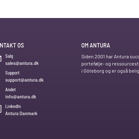
NTAKT OS
OM ANTURA
Salg
Siden 2001 har Antura succ
sales@antura.dk
portefølje- og ressources
i Göteborg og er også bel
Support
support@antura.dk
Andet
info@antura.dk
LinkedIn
Antura Danmark